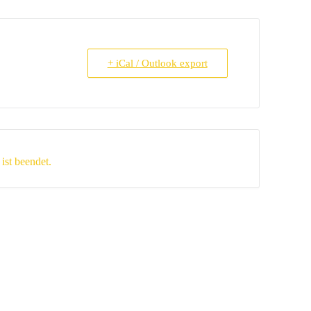
+ iCal / Outlook export
ist beendet.